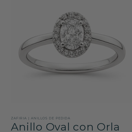
Abrir
elemento
multimedia
1
ZAFIRIA | ANILLOS DE PEDIDA
en
Anillo Oval con Orla
una
ventana