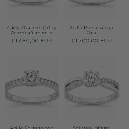
Anillo Oval con Orla y
Anillo Princesa con
Acompañamiento
Orla
Precio
€1.480,00 EUR
Precio
€1.700,00 EUR
habitual
habitual
Anillo Solitario con
Solitario Infinito