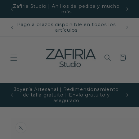
Ir
Zafiria Studio | Anillos de pedida y mucho
directamente
más
al contenido
Pago a plazos disponible en todos los
Piedra
artículos
Carrito
Joyería Artesanal | Redimensionamiento
Te dam
de talla gratuito | Envío gratuito y
asegurado
Ir
directamente
a la
información
del producto